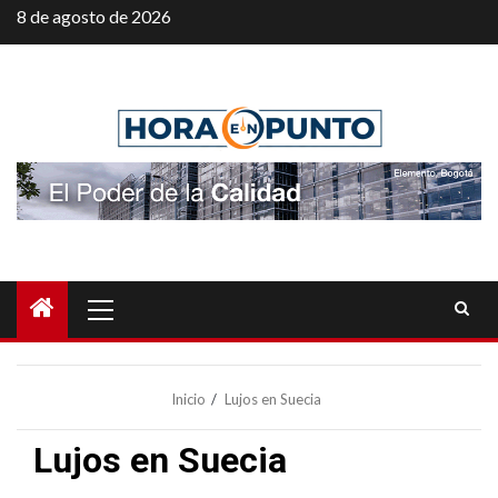
Saltar
8 de agosto de 2026
al
contenido
Menú
principal
Inicio
Lujos en Suecia
Lujos en Suecia