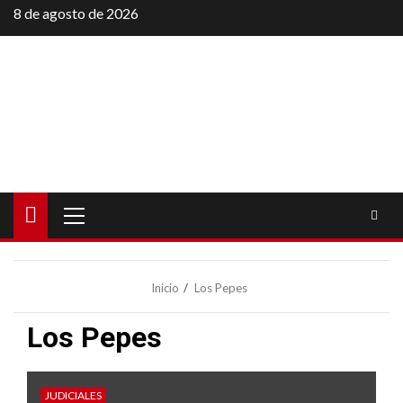
Saltar
8 de agosto de 2026
al
contenido
Menú
principal
Inicio
Los Pepes
Los Pepes
JUDICIALES