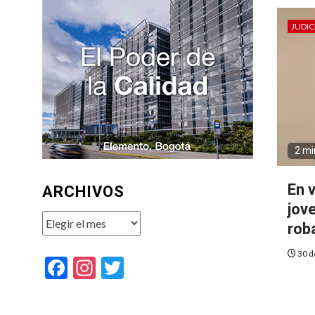
JUDIC
2 mi
En 
ARCHIVOS
jov
Archivos
rob
30 d
Facebook
Instagram
Twitter