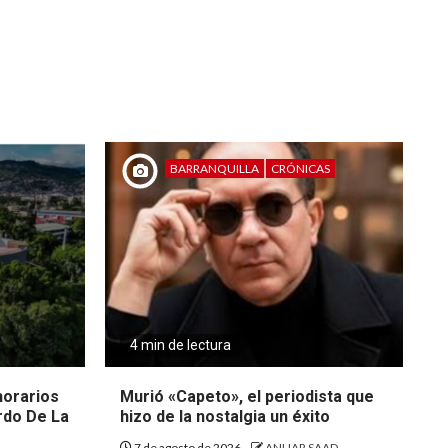
BARRANQUILLA
CRÓNICAS
4 min de lectura
 horarios
Murió «Capeto», el periodista que
rdo De La
hizo de la nostalgia un éxito
7 de agosto de 2026
ANUAR SAAD