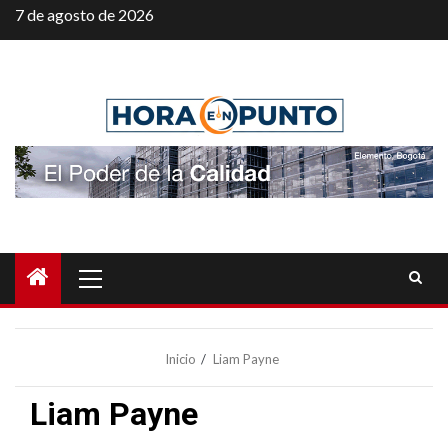
Saltar
7 de agosto de 2026
al
contenido
Menú
principal
Inicio
Liam Payne
Liam Payne