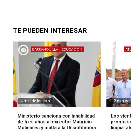
TE PUEDEN INTERESAR
BARRANQUILLA
EDUCACIÓN
AT
4 min de lectura
2 min de 
Ministerio sanciona con inhabilidad
Los vien
de tres años al exrector Mauricio
pronto s
Molinares y multa a la Uniautónoma
limpia: a