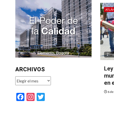
ATLÁ
2 mi
Ley
ARCHIVOS
mun
Archivos
en 
6 de
Facebook
Instagram
Twitter