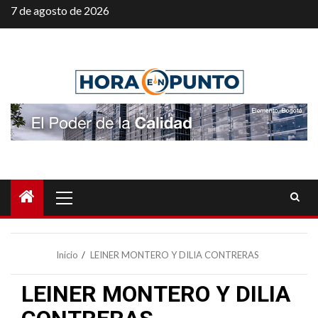
Saltar
7 de agosto de 2026
al
contenido
Menú
principal
Inicio
LEINER MONTERO Y DILIA CONTRERAS
LEINER MONTERO Y DILIA