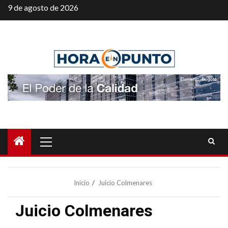
Saltar
9 de agosto de 2026
al
contenido
Menú
principal
Inicio
Juicio Colmenares
Juicio Colmenares