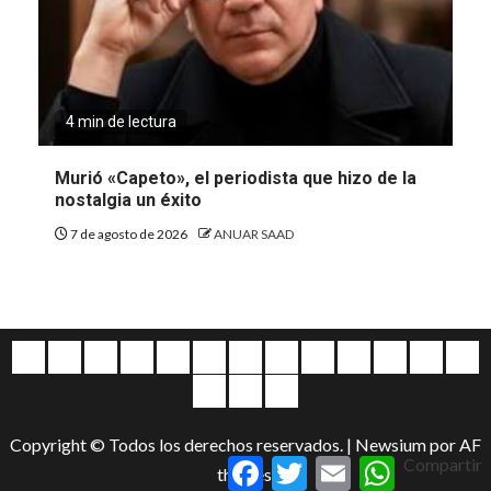
4 min de lectura
Murió «Capeto», el periodista que hizo de la
nostalgia un éxito
7 de agosto de 2026
ANUAR SAAD
Quiénes
Escríbanos
Crónicas
Nacionales
Barranquilla
Mundo
Judiciales
Regionales
Educación
Deportes
Opinión
Política
Atl
somos
Cultura
Home
Salud
&
Copyright © Todos los derechos reservados.
|
Newsium
por AF
Entretenimiento
Facebook
Twitter
Email
WhatsApp
Compartir
themes.