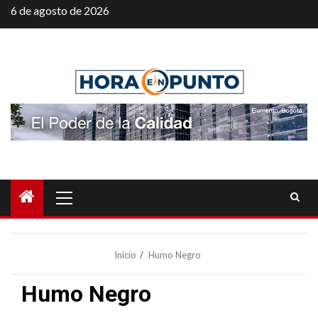
Saltar
6 de agosto de 2026
al
contenido
Menú
principal
Inicio
Humo Negro
Humo Negro