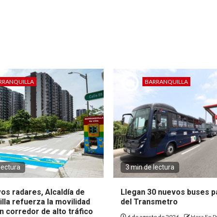
RRANQUILLA
BARRANQUILLA
lectura
3 min de lectura
os radares, Alcaldía de
Llegan 30 nuevos buses pa
lla refuerza la movilidad
del Transmetro
 corredor de alto tráfico
6 de agosto de 2026
Hora En P