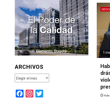
DEPO
1 mi
Hab
ARCHIVOS
drá
Archivos
vio
pre
Facebook
Instagram
Twitter
4 de