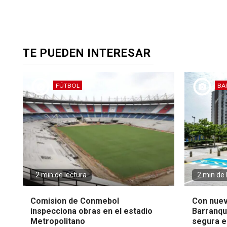
TE PUEDEN INTERESAR
FÚTBOL
BA
2 min de lectura
2 min de 
Comision de Conmebol
Con nuev
inspecciona obras en el estadio
Barranqui
Metropolitano
segura en