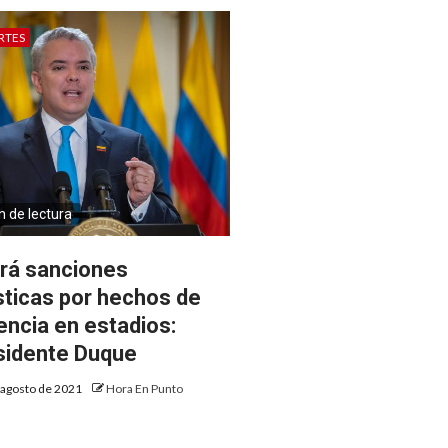
RTES
n de lectura
rá sanciones
sticas por hechos de
lencia en estadios:
sidente Duque
 agosto de 2021
Hora En Punto