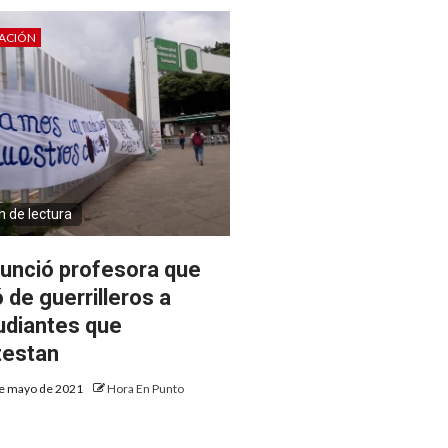
ACIÓN
n de lectura
unció profesora que
ó de guerrilleros a
udiantes que
testan
e mayo de 2021
Hora En Punto