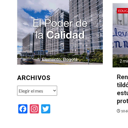
EDUC
2 mi
Ren
ARCHIVOS
tild
Archivos
est
pro
Facebook
Instagram
Twitter
10 d