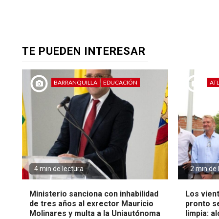
TE PUEDEN INTERESAR
BARRANQUILLA
EDUCACIÓN
AT
4 min de lectura
2 min de 
Ministerio sanciona con inhabilidad
Los vien
de tres años al exrector Mauricio
pronto s
Molinares y multa a la Uniautónoma
limpia: a