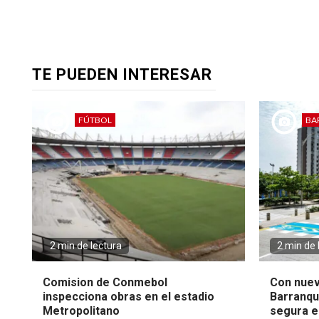
TE PUEDEN INTERESAR
FÚTBOL
BA
2 min de lectura
2 min de 
Comision de Conmebol
Con nuev
inspecciona obras en el estadio
Barranqui
Metropolitano
segura en