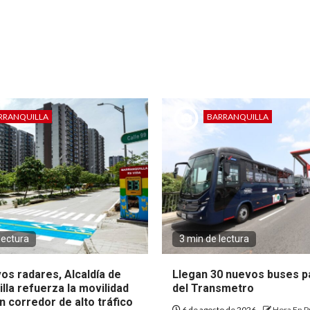
RRANQUILLA
BARRANQUILLA
lectura
3 min de lectura
os radares, Alcaldía de
Llegan 30 nuevos buses pa
lla refuerza la movilidad
del Transmetro
 corredor de alto tráfico
6 de agosto de 2026
Hora En P