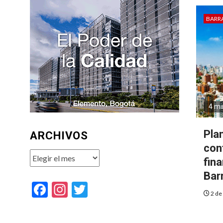
BARR
4 mi
Pla
ARCHIVOS
con
Archivos
fina
Bar
Facebook
Instagram
Twitter
2 de