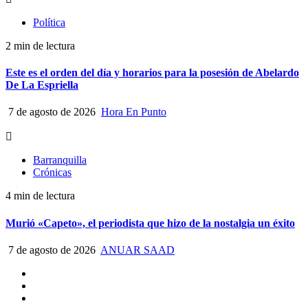
Política
2 min de lectura
Este es el orden del día y horarios para la posesión de Abelardo
De La Espriella
7 de agosto de 2026
Hora En Punto
Barranquilla
Crónicas
4 min de lectura
Murió «Capeto», el periodista que hizo de la nostalgia un éxito
7 de agosto de 2026
ANUAR SAAD
Quiénes
somos
Escríbanos
Crónicas