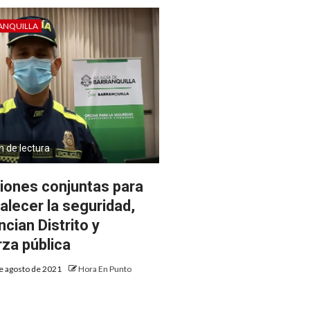
ANQUILLA
n de lectura
iones conjuntas para
talecer la seguridad,
cian Distrito y
rza pública
e agosto de 2021
Hora En Punto