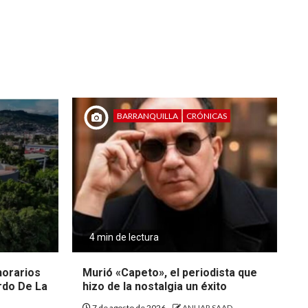
BARRANQUILLA
CRÓNICAS
4 min de lectura
 horarios
Murió «Capeto», el periodista que
rdo De La
hizo de la nostalgia un éxito
7 de agosto de 2026
ANUAR SAAD