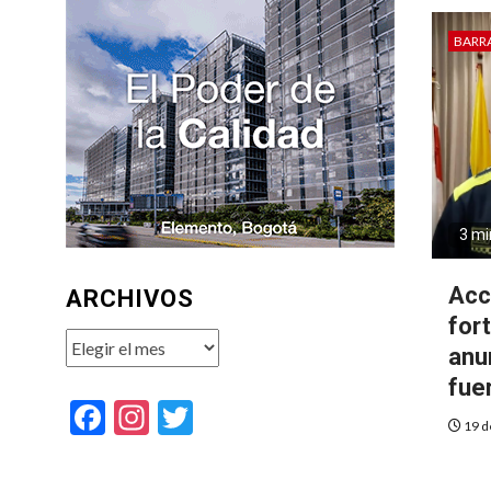
BARR
3 mi
Acc
ARCHIVOS
for
Archivos
anun
fue
Facebook
Instagram
Twitter
19 d