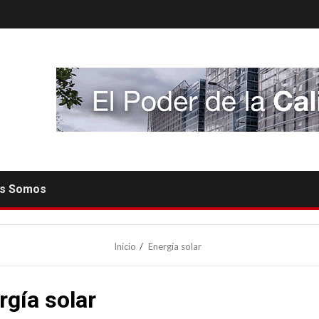
es Somos
Inicio
Energía solar
rgía solar