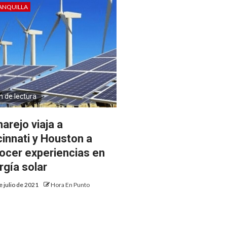
ANQUILLA
n de lectura
arejo viaja a
cinnati y Houston a
ocer experiencias en
rgía solar
e julio de 2021
Hora En Punto