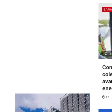
BARR
2 mi
Con
cole
ava
ene
25 d