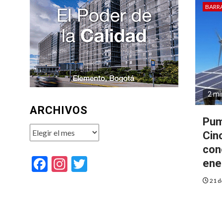
BARR
2 mi
ARCHIVOS
Pum
Archivos
Cin
con
Facebook
Instagram
Twitter
ene
21 d