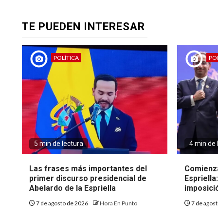
TE PUEDEN INTERESAR
POLÍTICA
POL
5 min de lectura
4 min de 
Las frases más importantes del
Comienza
primer discurso presidencial de
Espriella
Abelardo de la Espriella
imposici
7 de agosto de 2026
Hora En Punto
7 de agos