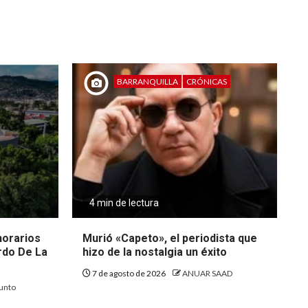
BARRANQUILLA
CRÓNICAS
4 min de lectura
 horarios
Murió «Capeto», el periodista que
rdo De La
hizo de la nostalgia un éxito
7 de agosto de 2026
ANUAR SAAD
unto