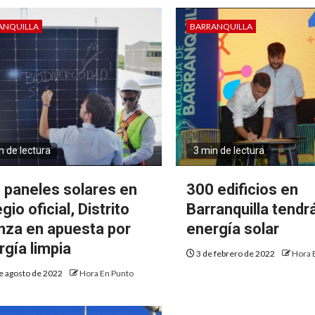
ANQUILLA
BARRANQUILLA
n de lectura
3 min de lectura
 paneles solares en
300 edificios en
gio oficial, Distrito
Barranquilla tendr
nza en apuesta por
energía solar
rgía limpia
3 de febrero de 2022
Hora 
e agosto de 2022
Hora En Punto