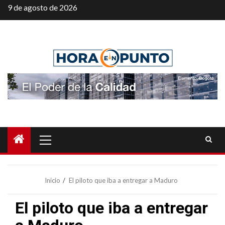
Saltar
9 de agosto de 2026
al
contenido
Menú
principal
Inicio
El piloto que iba a entregar a Maduro
El piloto que iba a entregar