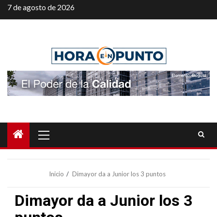
Saltar
7 de agosto de 2026
al
contenido
Menú
principal
Inicio
Dimayor da a Junior los 3 puntos
Dimayor da a Junior los 3