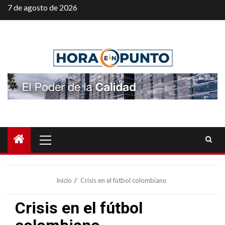
Saltar
7 de agosto de 2026
al
contenido
Menú
principal
Inicio
Crisis en el fútbol colombiano
Crisis en el fútbol