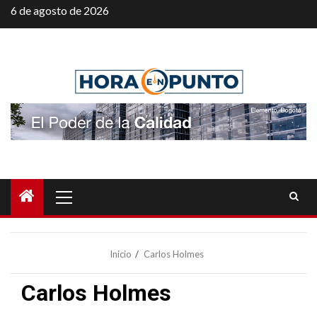
Saltar
6 de agosto de 2026
al
contenido
Menú
principal
Inicio
Carlos Holmes
Carlos Holmes