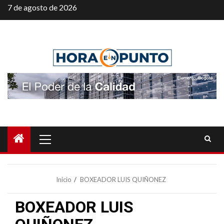
Saltar
7 de agosto de 2026
al
contenido
Menú
principal
Inicio
BOXEADOR LUIS QUIÑONEZ
BOXEADOR LUIS