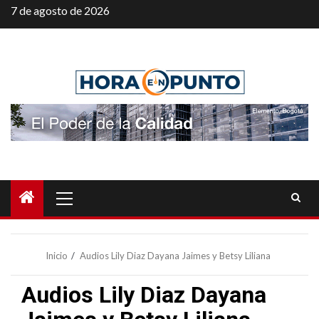
Saltar
7 de agosto de 2026
al
contenido
Menú
principal
Inicio
Audios Lily Diaz Dayana Jaimes y Betsy Liliana
Audios Lily Diaz Dayana