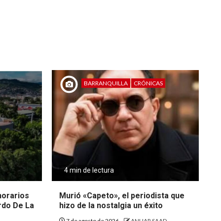
BARRANQUILLA
CRÓNICAS
4 min de lectura
 horarios
Murió «Capeto», el periodista que
rdo De La
hizo de la nostalgia un éxito
7 de agosto de 2026
ANUAR SAAD