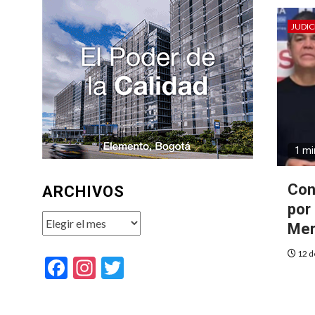
JUDIC
1 mi
Con
ARCHIVOS
por
Archivos
Mer
12 d
Facebook
Instagram
Twitter