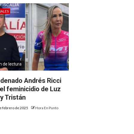
IALES
n de lectura
denado Andrés Ricci
 el feminicidio de Luz
y Tristán
e febrero de 2025
Hora En Punto