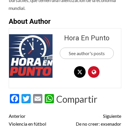
bursátiles, que temen una ralentización de la economía
mundial.
About Author
Hora En Punto
See author's posts
Facebook
Twitter
Email
WhatsApp
Compartir
Post
Anterior
Siguiente
navigation
Violencia en fútbol
De no creer: exsenador