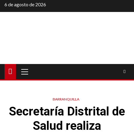
Saltar
6 de agosto de 2026
al
contenido
Menú
principal
BARRANQUILLA
Secretaría Distrital de
Salud realiza