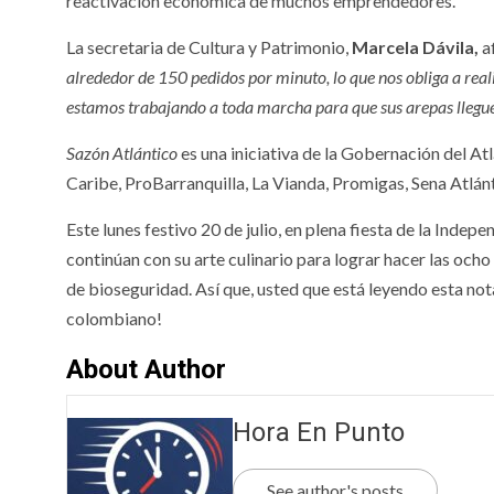
reactivación económica de muchos emprendedores.
La secretaria de Cultura y Patrimonio,
Marcela Dávila
,
a
alrededor de 150 pedidos por minuto, lo que nos obliga a reali
estamos trabajando a toda marcha para que sus arepas lleguen
Sazón Atlántico
es una iniciativa de la Gobernación del At
Caribe, ProBarranquilla, La Vianda, Promigas, Sena Atlánt
Este lunes festivo 20 de julio, en plena fiesta de la Inde
continúan con su arte culinario para lograr hacer las ocho
de bioseguridad. Así que, usted que está leyendo esta no
colombiano!
About Author
Hora En Punto
See author's posts