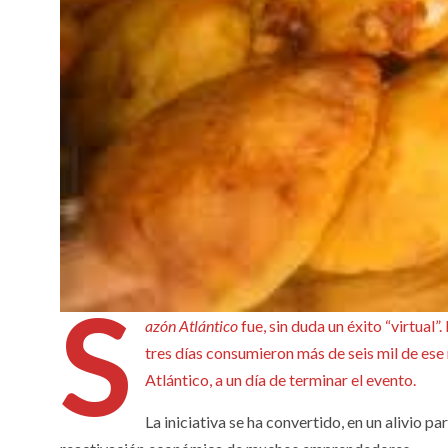
S
azón Atlántico
fue, sin duda un éxito “virtual
tres días consumieron más de seis mil de es
Atlántico, a un día de terminar el evento.
La iniciativa se ha convertido, en un alivio p