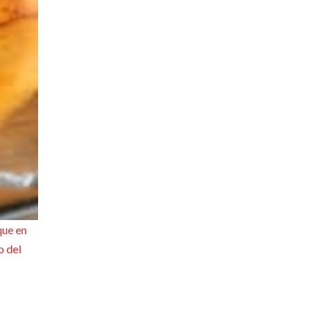
que en
o del