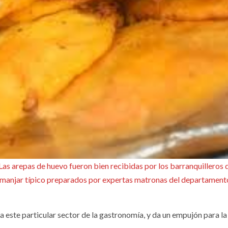
”. Las arepas de huevo fueron bien recibidas por los barranquilleros 
e manjar típico preparados por expertas matronas del departament
ara este particular sector de la gastronomía, y da un empujón para la