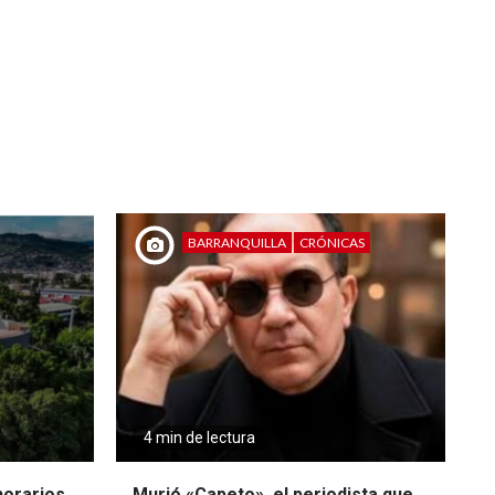
BARRANQUILLA
CRÓNICAS
4 min de lectura
 horarios
Murió «Capeto», el periodista que