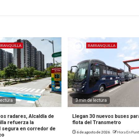
RRANQUILLA
BARRANQUILLA
lectura
3 min de lectura
os radares, Alcaldía de
Llegan 30 nuevos buses par
lla refuerza la
flota del Transmetro
d segura en corredor de
6 de agosto de 2026
Hora En Pun
ico