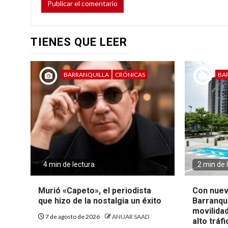
TIENES QUE LEER
BARRANQUILLA
CRÓNICAS
BA
4 min de lectura
2 min de 
Murió «Capeto», el periodista
Con nuev
que hizo de la nostalgia un éxito
Barranqui
movilida
7 de agosto de 2026
ANUAR SAAD
alto tráf