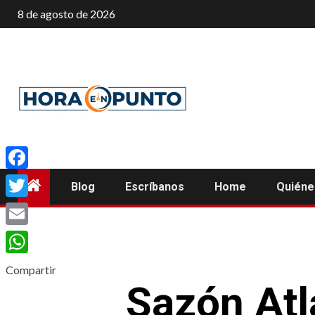
Saltar
8 de agosto de 2026
al
contenido
Facebook
Blog
Escríbanos
Home
Quién
Twitter
Email
WhatsApp
Compartir
Sazón Atl