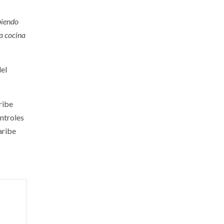
biendo
la cocina
del
ribe
ontroles
aribe