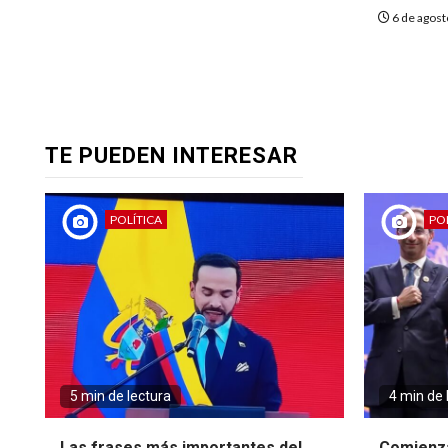
6 de agos
TE PUEDEN INTERESAR
POLÍTICA
POL
5 min de lectura
4 min de 
Las frases más importantes del
Comienza