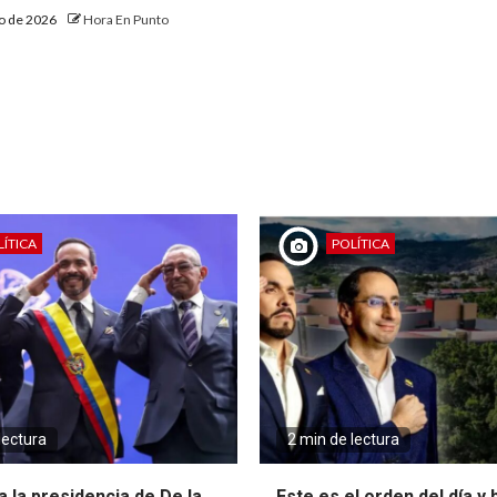
to de 2026
Hora En Punto
ÍTICA
POLÍTICA
lectura
2 min de lectura
 la presidencia de De la
Este es el orden del día y