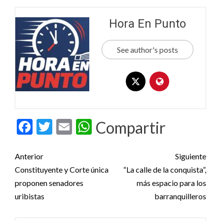
Hora En Punto
See author's posts
Facebook
Twitter
Email
WhatsApp
Compartir
Post
Anterior
Siguiente
navigation
Constituyente y Corte única
“La calle de la conquista”,
proponen senadores
más espacio para los
uribistas
barranquilleros