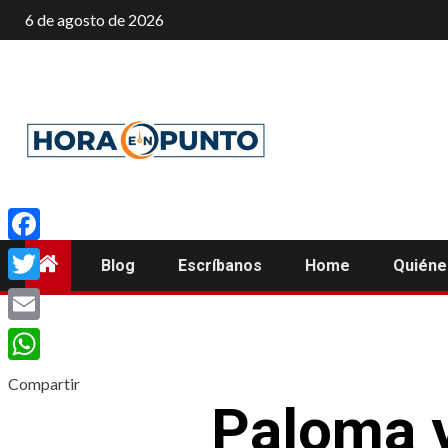
Saltar
6 de agosto de 2026
al
contenido
Facebook
Blog
Escríbanos
Home
Quién
Twitter
Email
WhatsApp
Compartir
Paloma y