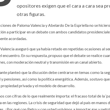
P
opositores exigen que el cara a cara sea p
otras figuras.
cciones de Paloma Valencia y Abelardo De la Espriella no se hicie
ción a participar en un debate con ambos candidatos presidenciale
ente acordadas.
Valencia aseguró que ya había retado en repetidas ocasiones al s
el encuentro. En su respuesta, propuso que el debate se realice cu
ones, con moderación neutral y transmisión en un canal abierto.
ante planteó que la discusión debe centrarse en temas como la seguri
d y pensiones, así como la política energética. Además, sostuvo que
 propiedad privada y el modelo de desarrollo.
s con cifras de lo que realmente importa: el fracaso total de la ‘p
a en las regiones. La crisis de seguridad que dejó al país en manos 
es. ¿Por qué con Petro y con usted volvimos a importar gas y petr