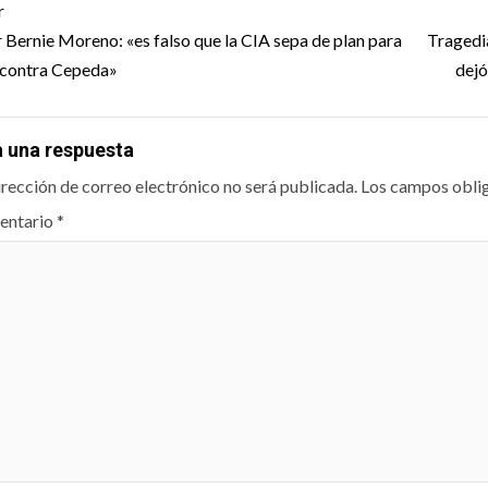
t
r
igation
 Bernie Moreno: «es falso que la CIA sepa de plan para
Tragedi
 contra Cepeda»
dejó
a una respuesta
irección de correo electrónico no será publicada.
Los campos obli
entario
*