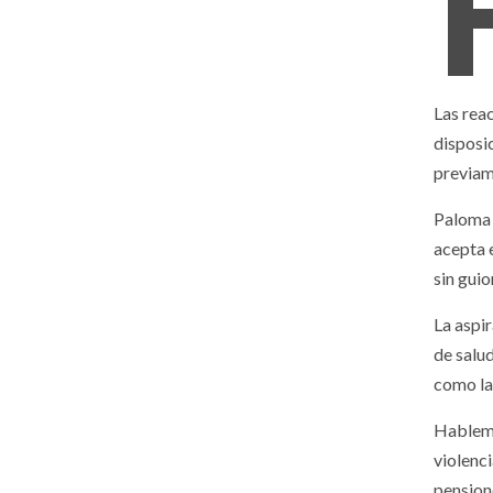
Las rea
disposi
previam
Paloma 
acepta 
sin gui
La aspir
de salu
como la
Hablemo
violenci
pension