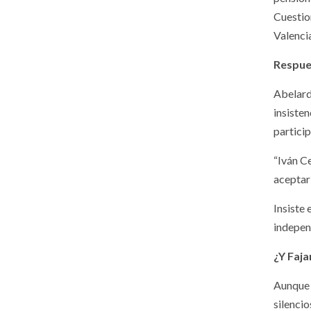
Cuestio
Valenci
Respue
Abelard
insiste
partici
“Iván Ce
aceptar 
Insiste
indepen
¿Y Faj
Aunque 
silenci