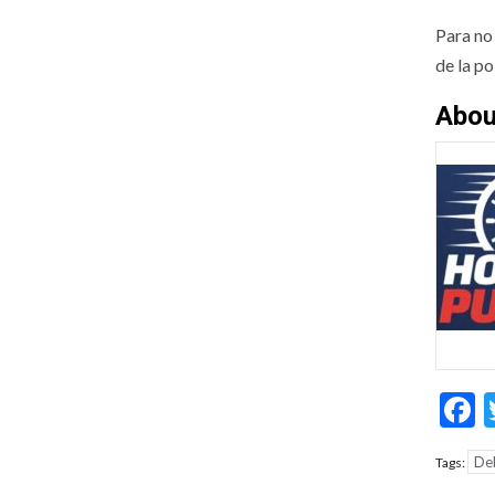
Para no
de la po
Abou
F
Deb
Tags: