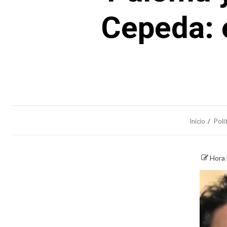
Cepeda: e
Inicio
Polí
Hora