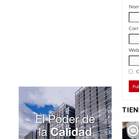
Nom
Corr
We
G
TIEN