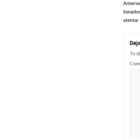
Pos
Anterio
nav
Senador
atentar
Dej
Tu d
Com