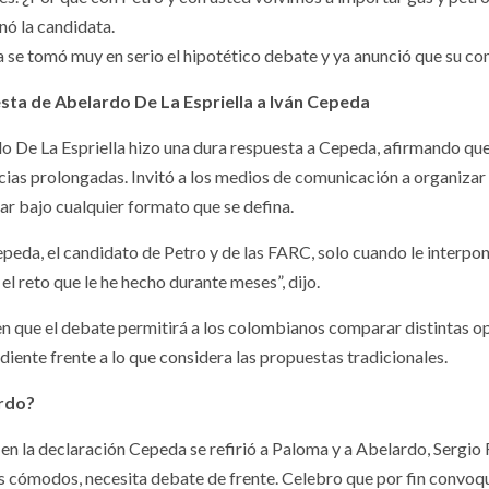
nó la candidata.
a se tomó muy en serio el hipotético debate y ya anunció que su c
sta de Abelardo De La Espriella a Iván Cepeda
o De La Espriella hizo una dura respuesta a Cepeda, afirmando que 
ncias prolongadas. Invitó a los medios de comunicación a organizar 
par bajo cualquier formato que se defina.
peda, el candidato de Petro y de las FARC, solo cuando le interpone
el reto que le he hecho durante meses”, dijo.
 en que el debate permitirá a los colombianos comparar distintas o
diente frente a lo que considera las propuestas tradicionales.
ardo?
en la declaración Cepeda se refirió a Paloma y a Abelardo, Sergio 
os cómodos, necesita debate de frente. Celebro que por fin convoque