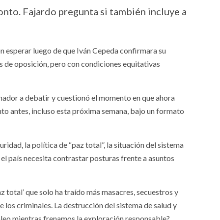
ronto. Fajardo pregunta si también incluye a
ron esperar luego de que Iván Cepeda confirmara su
s de oposición, pero con condiciones equitativas
enador a debatir y cuestionó el momento en que ahora
anto antes, incluso esta próxima semana, bajo un formato
dad, la política de “paz total”, la situación del sistema
 el país necesita contrastar posturas frente a asuntos
az total’ que solo ha traído más masacres, secuestros y
de los criminales. La destrucción del sistema de salud y
óleo mientras frenamos la exploración responsable?