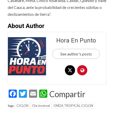
Casanare, Meta, Chocó Risaralda, Caldas, Quindío y Valle
del Cauca, ante la probabilidad de crecientes súbitas o
deslizamientos de tierra”.
About Author
Hora En Punto
See author's posts
Facebook
Twitter
Email
WhatsApp
Compartir
CICLON
Ola invernal
ONDA TROPICAL CICLON
Tags: