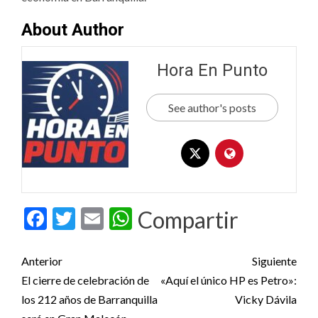
About Author
Hora En Punto
See author's posts
Facebook
Twitter
Email
WhatsApp
Compartir
Post
Anterior
Siguiente
navigation
El cierre de celebración de
«Aquí el único HP es Petro»:
los 212 años de Barranquilla
Vicky Dávila