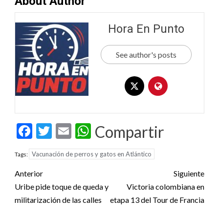
About Author
Hora En Punto
See author's posts
Facebook
Twitter
Email
WhatsApp
Compartir
Vacunación de perros y gatos en Atlántico
Tags:
Post
Anterior
Siguiente
navigation
Uribe pide toque de queda y
Victoria colombiana en
militarización de las calles
etapa 13 del Tour de Francia