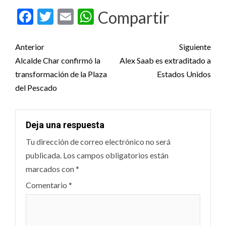
Facebook
Twitter
Email
WhatsApp
Compartir
Post
Anterior
Siguiente
navigation
Alcalde Char confirmó la
Alex Saab es extraditado a
transformación de la Plaza
Estados Unidos
del Pescado
Deja una respuesta
Tu dirección de correo electrónico no será
publicada.
Los campos obligatorios están
marcados con
*
Comentario
*