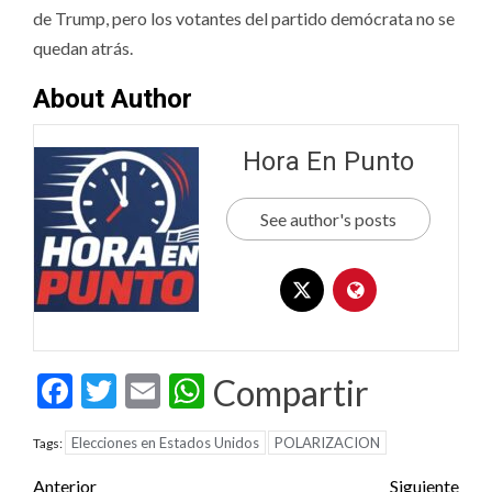
de Trump, pero los votantes del partido demócrata no se
quedan atrás.
About Author
Hora En Punto
See author's posts
Facebook
Twitter
Email
WhatsApp
Compartir
Elecciones en Estados Unidos
POLARIZACION
Tags:
Post
Anterior
Siguiente