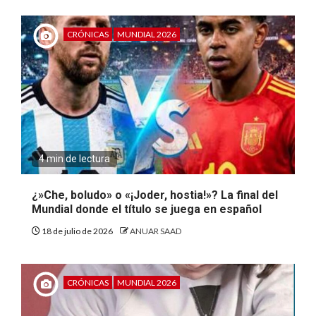
CRÓNICAS
MUNDIAL 2026
4 min de lectura
¿»Che, boludo» o «¡Joder, hostia!»? La final del
Mundial donde el título se juega en español
18 de julio de 2026
ANUAR SAAD
CRÓNICAS
MUNDIAL 2026