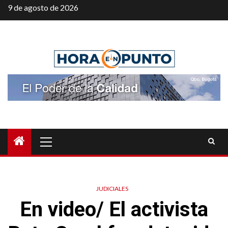
Saltar
9 de agosto de 2026
al
contenido
Menú
principal
JUDICIALES
En video/ El activista