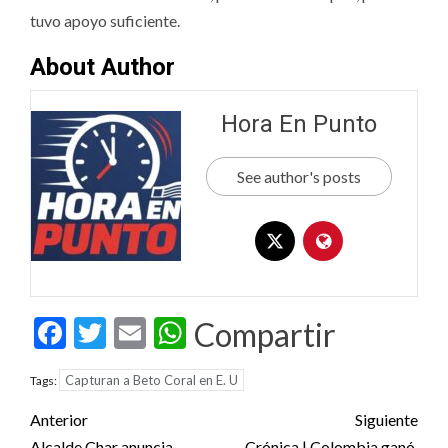
tuvo apoyo suficiente.
About Author
Hora En Punto
See author's posts
Facebook
Twitter
Email
WhatsApp
Compartir
Capturan a Beto Coral en E. U
Tags:
Post
Anterior
Siguiente
Alcalde Char anuncia
Crónica | Colombia ganó,