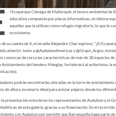
E
l Ecoparque Ciénaga de Mallorquín, el tesoro ambiental de Bar
educativa compuesta por placas informativas, en idioma españ
aquellas que la utilizan como refugio migratorio, lo que lo co
ecosistema.
s de su cuenta de X, el alcalde Alejandro Char expresó: “¡El Ecopar
cielo abierto! Junto a @AudubonAmericas y @Grupo_Argos, instala
tes conozcan de cerca las características de más de 30 especies de 
e Avistamiento del Sendero Manglar, fortalecerá al aviturismo, la 
licación).
dadanos podrán encontrarlas ubicadas en la torre de avistamiento 
s de altura, escenario ideal para avistar pájaros desde los diferent
 la presentación estuvieron los representantes de Audubon y el Gru
eñaléticas de esta galería, gracias a su financiación. En el recorrido
imiento con Audubon por permitir que Barranquilla haga parte de 