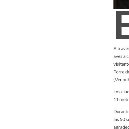
A travé
aves a 
visitan
Torre d
(Ver pub
Los ciu
11 metro
Durante
las 50 s
agradec