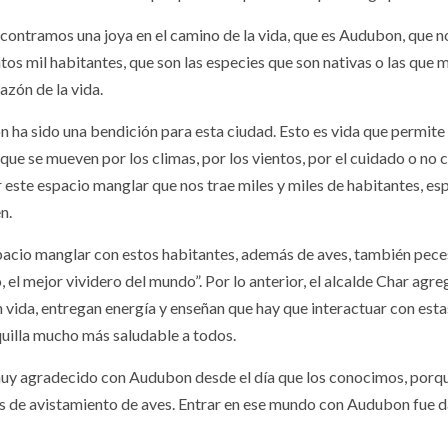
contramos una joya en el camino de la vida, que es Audubon, que n
tos mil habitantes, que son las especies que son nativas o las que 
azón de la vida.
 ha sido una bendición para esta ciudad. Esto es vida que permit
 que se mueven por los climas, por los vientos, por el cuidado o no
r este espacio manglar que nos trae miles y miles de habitantes, e
n.
pacio manglar con estos habitantes, además de aves, también peces
, el mejor vividero del mundo”. Por lo anterior, el alcalde Char ag
n vida, entregan energía y enseñan que hay que interactuar con esta
uilla mucho más saludable a todos.
uy agradecido con Audubon desde el día que los conocimos, porqu
s de avistamiento de aves. Entrar en ese mundo con Audubon fue da
.