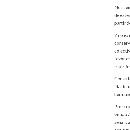
Nos sen
de este
partir 
Y no es
conserv
colecti
favor de
especies
Con est
Naciona
hermano
Por su 
Grupo A
señaliz
con sus