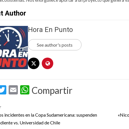
t Author
Hora En Punto
See author's posts
acebook
Twitter
Email
WhatsApp
Compartir
t
r
igation
os incidentes en la Copa Sudamericana: suspenden
«Nico
diente vs. Universidad de Chile