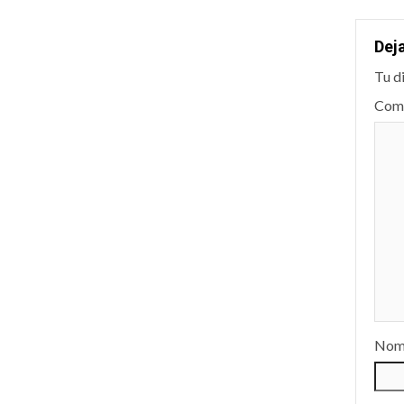
Dej
Tu d
Com
Nom