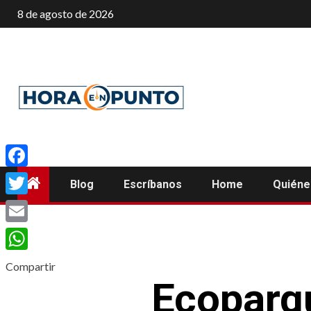
Saltar
8 de agosto de 2026
al
contenido
Facebook
Blog
Escríbanos
Home
Quién
Twitter
Email
WhatsApp
Compartir
Ecoparq