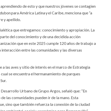
 aprendiendo de esto y que nuestros jóvenes se contagien
udubon para América Latina y el Caribe, menciona que “a
e y apellido.
eñalética que entregamos: conocimiento y apropiación. La
o parte del conocimiento y de una decidida acción
ganización que en este 2025 cumple 120 años de trabajo a
a interacción entre las comunidades y las diversas
a las aves y sitio de interés en el marco de Estrategia
a cual se encuentra el hermanamiento de parques
Sur.
de Desarrollo Urbano de Grupo Argos, señaló que: “En
o de las comunidades pueden ir de la mano. Esta
que, sino que también refuerza la conexión de la ciudad
or ambiental, social y económico para Barranquilla”.