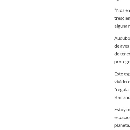
“Nos en
trescien
alguna r
Audubon
de aves
de tene
protege
Este es
vividero
“regala
Barranq
Estoy m
espacio
planeta