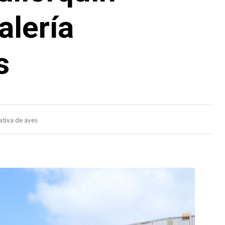
alería
s
ativa de aves