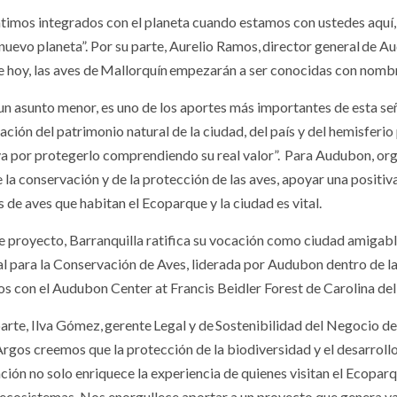
timos integrados con el planeta cuando estamos con ustedes aquí,
 nuevo planeta”. Por su parte, Aurelio Ramos, director general de A
de hoy, las aves de Mallorquín empezarán a ser conocidas con nombr
 un asunto menor, es uno de los aportes más importantes de esta s
ación del patrimonio natural de la ciudad, del país y del hemisferi
va por protegerlo comprendiendo su real valor”. Para Audubon, or
 la conservación y de la protección de las aves, apoyar una positiv
 de aves que habitan el Ecoparque y la ciudad es vital.
e proyecto, Barranquilla ratifica su vocación como ciudad amigable 
l para la Conservación de Aves, liderada por Audubon dentro de l
s con el Audubon Center at Francis Beidler Forest de Carolina del 
parte, Ilva Gómez, gerente Legal y de Sostenibilidad del Negocio 
rgos creemos que la protección de la biodiversidad y el desarroll
ación no solo enriquece la experiencia de quienes visitan el Ecopar
 ecosistemas. Nos enorgullece aportar a un proyecto que genera val