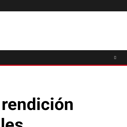
 rendición
les