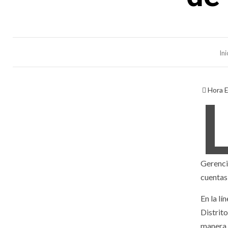
Ini
Hora 
Gerenci
cuentas 
En la l
Distrito
manera t