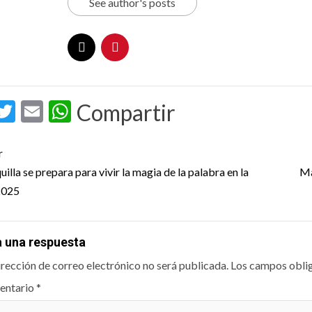
See author's posts
acebook
Twitter
Email
WhatsApp
Compartir
t
r
igation
illa se prepara para vivir la magia de la palabra en la
Ma
2025
a una respuesta
irección de correo electrónico no será publicada.
Los campos obli
entario
*