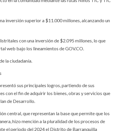
recto en la comunidad mediante las rutas Niños TIC y TIC
 una inversión superior a $11.000 millones, alcanzando un
stritales con una inversión de $2.095 millones, lo que
ortal web bajo los lineamientos de GOV.CO.
de la ciudadanía.
s
presentó sus principales logros, partiendo de sus
s con el fin de adquirir los bienes, obras y servicios que
lan de Desarrollo.
ión central, que representan la base que permite que los
anera, hizo mención a la pluralidad de los procesos de
e el periodo del 2024 el Distrito de Barranquilla