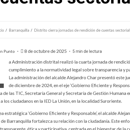
cio
Barranquilla
Distrito cierra jornadas de rendición de cuentas sectoria
8 de octubre de 2025
En Punto
5 min de lectura
L
a Administración distrital realizó la cuarta jornada de rendic
cumplimiento a la normatividad legal sobre transparencia y p
La administración del alcalde Alejandro Char presentó este jue
de diciembre de 2024, en el eje ‘Gobierno Eficiente y Responsa
a de las TIC, Secretaría General y Secretaría de Gestión Humana ent
a los ciudadanos en la IED La Unión, en la localidad Suroriente.
ínea estratégica ‘Gobierno Eficiente y Responsable’, el alcalde Ale
 de Barranquilla fortalezca su relación con la ciudadanía. Este enf
ransparente, ética y participativa, centrada en el bienestar de la 