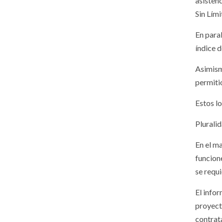
asisten
Sin Lím
En paral
índice 
Asimism
permiti
Estos lo
Plurali
En el m
funcione
se requ
El info
proyect
contrat