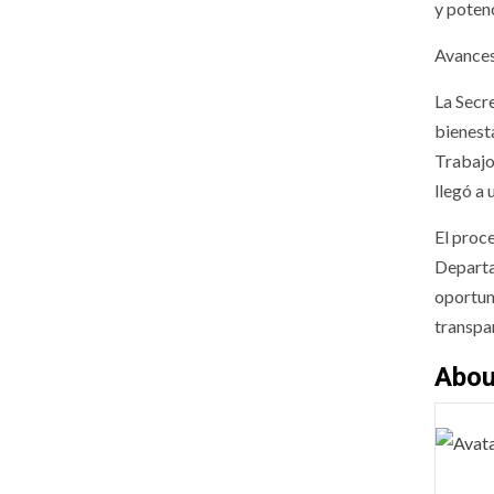
y poten
Avances
La Secr
bienest
Trabajo
llegó a 
El proc
Departa
oportuni
transpa
Abou