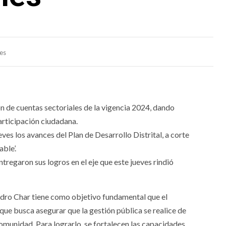
les
ión de cuentas sectoriales de la vigencia 2024, dando
articipación ciudadana.
ves los avances del Plan de Desarrollo Distrital, a corte
ble’.
regaron sus logros en el eje que este jueves rindió
jandro Char tiene como objetivo fundamental que el
oque busca asegurar que la gestión pública se realice de
comunidad. Para lograrlo, se fortalecen las capacidades