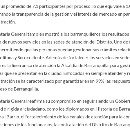
 un promedio de 7,1 participantes por proceso, lo que equivale a 1
ndo la transparencia de la gestión y el interés del mercado en part
tración.
etaría General también mostró a los barranquilleros los resultados
 de nuevos servicios en las sedes de atención del Distrito. Uno de 
 permitiendo que las personas puedan gestionar sus trámites relacio
litana y Suroccidente. Además de fortalecer los servicios en sedes,
 es la línea única de atención la Alcaldía de Barranquilla, para gest
as que se presentan en la ciudad. Enfocados en siempre atender y r
tración se ha caracterizado por garantizar en un 99% las respue
reso de Barranquilla.
etaría General reafirma su compromiso en seguir siendo un Gobier
d dirigida al ciudadano, como los diplomados en Historia de Barranq
’l Barrio, el fortalecimiento de los canales de atención para la co
aciones de los funcionarios, la contratación del Distrito de Barra