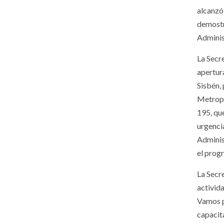
alcanzó
demostra
Adminis
La Secr
apertura
Sisbén,
Metropo
195, que
urgenci
Adminis
el prog
La Secr
activida
Vamos pa
capacit