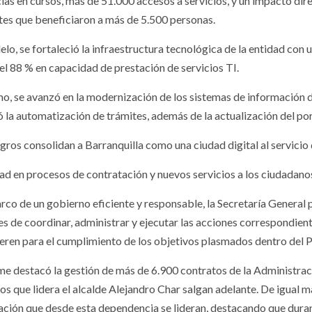
cias en cursos, más de 51.000 accesos a servicios, y un impacto di
ites que beneficiaron a más de 5.500 personas.
elo, se fortaleció la infraestructura tecnológica de la entidad con
del 88 % en capacidad de prestación de servicios TI.
o, se avanzó en la modernización de los sistemas de información di
ó la automatización de trámites, además de la actualización del p
gros consolidan a Barranquilla como una ciudad digital al servicio 
dad en procesos de contratación y nuevos servicios a los ciudadano
arco de un gobierno eficiente y responsable, la Secretaría General 
s de coordinar, administrar y ejecutar las acciones correspondiente
ieren para el cumplimiento de los objetivos plasmados dentro del P
rme destacó la gestión de más de 6.900 contratos de la Administrac
os que lidera el alcalde Alejandro Char salgan adelante. De igual m
ación que desde esta dependencia se lideran, destacando que durant