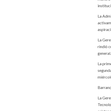
instituc
La Admin
activam
aspirac
La Gere
rindió 
general
La prim
segunda,
miércole
Barranq
La Gere
Tecnolo