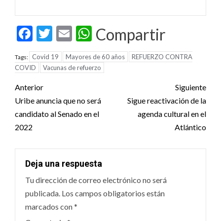
Facebook
Twitter
Email
WhatsApp
Compartir
Covid 19
Mayores de 60 años
REFUERZO CONTRA
Tags:
COVID
Vacunas de refuerzo
Post
Anterior
Siguiente
navigation
Uribe anuncia que no será
Sigue reactivación de la
candidato al Senado en el
agenda cultural en el
2022
Atlántico
Deja una respuesta
Tu dirección de correo electrónico no será
publicada.
Los campos obligatorios están
marcados con
*