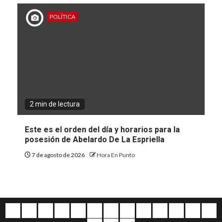
POLÍTICA
2 min de lectura
Este es el orden del día y horarios para la
posesión de Abelardo De La Espriella
7 de agosto de 2026
Hora En Punto
Quiénes
Escríbanos
Crónicas
Nacionales
Barranquilla
Mundo
Judiciales
Regionales
Educación
Deportes
Opinión
Política
Atl