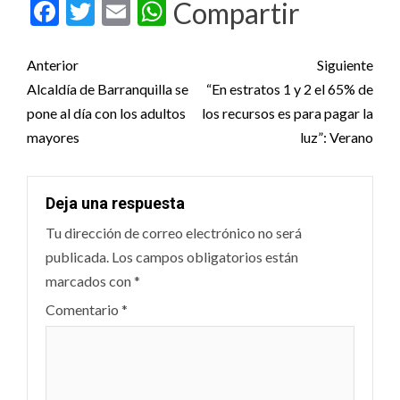
Facebook
Twitter
Email
WhatsApp
Compartir
Post
Anterior
Siguiente
navigation
Alcaldía de Barranquilla se
“En estratos 1 y 2 el 65% de
pone al día con los adultos
los recursos es para pagar la
mayores
luz”: Verano
Deja una respuesta
Tu dirección de correo electrónico no será
publicada.
Los campos obligatorios están
marcados con
*
Comentario
*