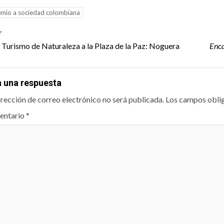
emio a sociedad colombiana
t
r
igation
e Turismo de Naturaleza a la Plaza de la Paz: Noguera
Enc
a una respuesta
irección de correo electrónico no será publicada.
Los campos obli
entario
*