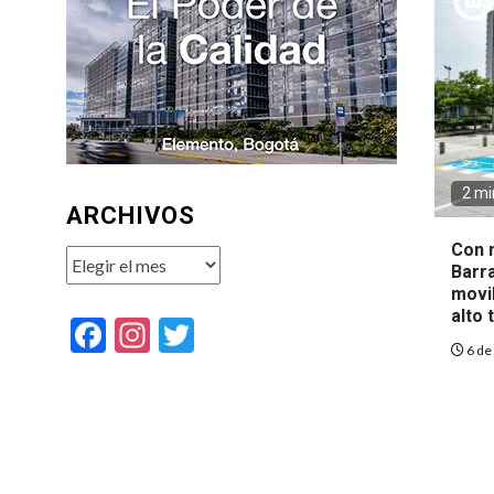
2 mi
ARCHIVOS
Con 
Archivos
Barra
movi
alto 
Facebook
Instagram
Twitter
6 de