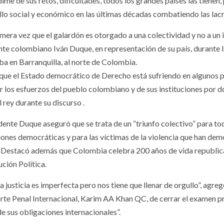
edime de sus retos, dificultades, todos los grandes países las tien
llo social y económico en las últimas décadas combatiendo las lacra
imera vez que el galardón es otorgado a una colectividad y no a un 
nte colombiano Iván Duque, en representación de su país, durante l
ba en Barranquilla, al norte de Colombia.
que el Estado democrático de Derecho está sufriendo en algunos
 los esfuerzos del pueblo colombiano y de sus instituciones por do
l rey durante su discurso .
idente Duque aseguró que se trata de un “triunfo colectivo” para t
ciones democráticas y para las víctimas de la violencia que han dem
. Destacó además que Colombia celebra 200 años de vida republica
ción Política.
 justicia es imperfecta pero nos tiene que llenar de orgullo”, agreg
orte Penal Internacional, Karim AA Khan QC, de cerrar el examen pre
de sus obligaciones internacionales”.