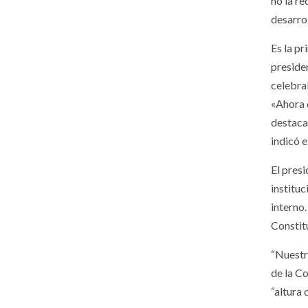
no la r
desarro
Es la pr
preside
celebra
«Ahora 
destacar
indicó e
El pres
institu
interno
Constitu
“Nuestra
de la C
“altura 