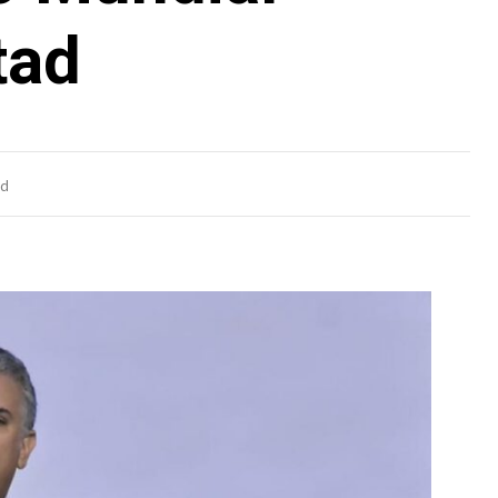
tad
ad