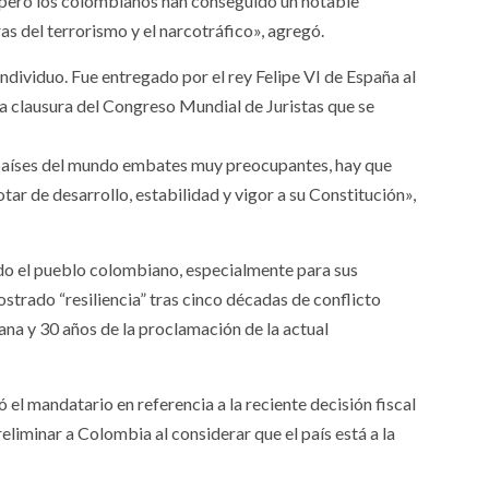
en, pero los colombianos han conseguido un notable
s del terrorismo y el narcotráfico», agregó.
individuo. Fue entregado por el rey Felipe VI de España al
a clausura del Congreso Mundial de Juristas que se
 países del mundo embates muy preocupantes, hay que
tar de desarrollo, estabilidad y vigor a su Constitución»,
odo el pueblo colombiano, especialmente para sus
ostrado “resiliencia” tras cinco décadas de conflicto
na y 30 años de la proclamación de la actual
ó el mandatario en referencia a la reciente decisión fiscal
liminar a Colombia al considerar que el país está a la