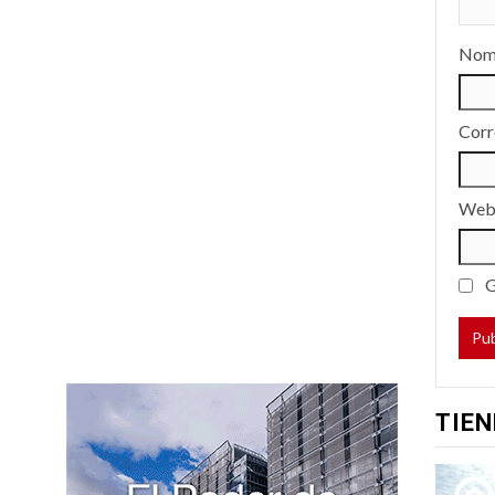
Nom
Corr
We
G
TIEN