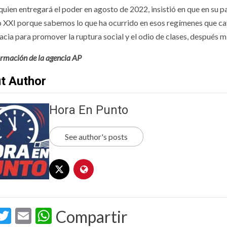
uien entregará el poder en agosto de 2022, insistió en que en su p
lo XXI porque sabemos lo que ha ocurrido en esos regímenes que ca
cia para promover la ruptura social y el odio de clases, después mi
ormación de la agencia AP
t Author
Hora En Punto
See author's posts
acebook
Twitter
Email
WhatsApp
Compartir