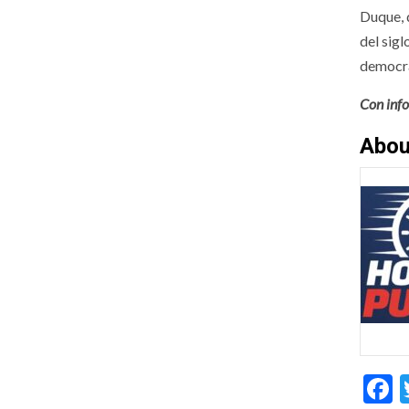
Duque, q
del sig
democra
Con inf
Abou
F