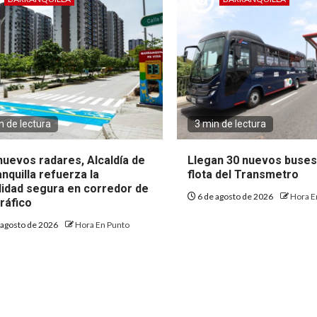
n de lectura
3 min de lectura
nuevos radares, Alcaldía de
Llegan 30 nuevos buses
nquilla refuerza la
flota del Transmetro
lidad segura en corredor de
6 de agosto de 2026
Hora E
tráfico
 agosto de 2026
Hora En Punto