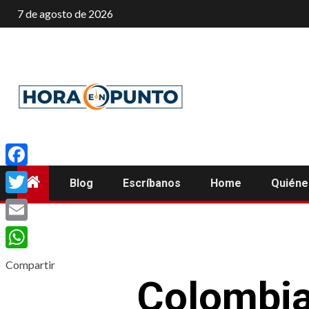
Saltar
7 de agosto de 2026
al
contenido
Facebook
Blog
Escríbanos
Home
Quién
Twitter
Email
WhatsApp
Compartir
Colombia