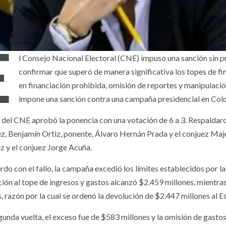
E
l Consejo Nacional Electoral (CNE) impuso una sanción sin 
confirmar que superó de manera significativa los topes de fi
en financiación prohibida, omisión de reportes y manipulació
impone una sanción contra una campaña presidencial en Col
o del CNE aprobó la ponencia con una votación de 6 a 3. Respalda
z, Benjamín Ortiz, ponente, Álvaro Hernán Prada y el conjuez Maje
 y el conjuez Jorge Acuña.
do con el fallo, la campaña excedió los límites establecidos por la
ción al tope de ingresos y gastos alcanzó $2.459 millones, mientra
, razón por la cual se ordenó la devolución de $2.447 millones al E
gunda vuelta, el exceso fue de $583 millones y la omisión de gastos