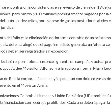
 se encontraron inconsistencias en el evento de cierre del 19 de 
llones, pero omitió $100 millones presuntamente pagados por la 
deberán ser devueltos, por tratarse de gastos posteriores al cierre
jurídica.
nto del fallo es la eliminación del informe contable de un présta
que la defensa alegó que el pago inmediato generaba un “efecto cer
cos deben ser registrados sin excepción.
declaró responsables al entonces gerente de campaña y actual pre
a, Lucy Aydee Mogollón Alfonso; y a la auditora interna, María Luc
so de Roa, la corporación concluyó que actuó con dolo en varias de l
l evento en el Movistar Arena.
anizaciones Colombia Humana y Unión Patriótica (UP) también fuer
 la financiación con recursos prohibidos. Cada una deberá pagar l