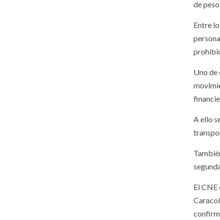
de peso
Entre l
persona
prohibi
Uno de 
movimie
financi
A ello 
transpor
También
segunda
El CNE 
Caracol
confirm