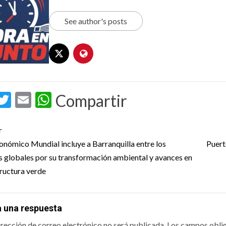
See author's posts
acebook
Twitter
Email
WhatsApp
Compartir
t
r
igation
onómico Mundial incluye a Barranquilla entre los
Puert
 globales por su transformación ambiental y avances en
tructura verde
a una respuesta
irección de correo electrónico no será publicada.
Los campos obli