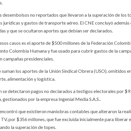
s.
os desembolsos no reportados que llevaron a la superación de los t
s jurídicas y gastos de transporte aéreo. El CNE concluyó además q
das y que se ocultaron aportes que debían ser declarados.
esos casos es el aporte de $500 millones de la Federación Colombi
nto Colombia Humana y fue usado para cubrir gastos de la campaña
en campañas presidenciales.
se suman los aportes de la Unión Sindical Obrera (USO), omitidos 
te, alimentación y logística.
 se detectaron pagos no declarados a testigos electorales por $93
, gestionados por la empresa Ingenial Media S.A.S..
encontró que existieron maniobras contables que alteraron la reali
 TV, por $356 millones, que fue excluida inicialmente para liberar
ando la superación de topes.