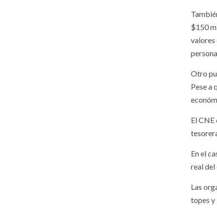
También
$150 mi
valores 
persona 
Otro pu
Pese a 
económi
El CNE 
tesorer
En el ca
real de
Las org
topes y