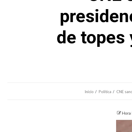
presidenc
de topes 
Inicio
Política
CNE sanci
Hora