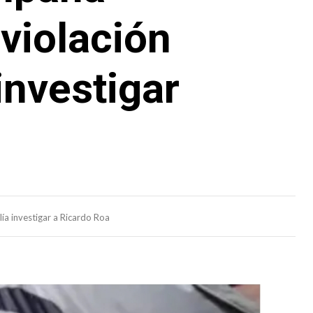
 violación
investigar
ía investigar a Ricardo Roa