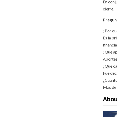
En conj
cierre.
Pregun
¿Por qu
Es la p
financi
¿Qué ap
Aportes
¿Qué ca
Fue dec
¿Cuánto
Más de 
Abou