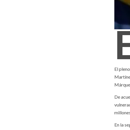
El plen
Martíne
Márquez
De acuer
vulnera
millones
En la se