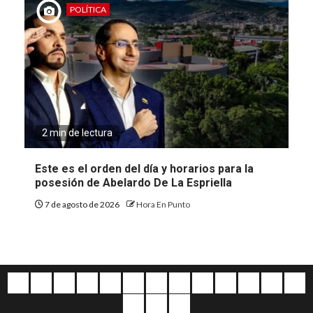
POLÍTICA
2 min de lectura
Este es el orden del día y horarios para la
posesión de Abelardo De La Espriella
7 de agosto de 2026
Hora En Punto
Quiénes
Escríbanos
Crónicas
Nacionales
Barranquilla
Mundo
Judiciales
Regionales
Educación
Deportes
Opinión
Política
Atl
somos
Cultura
Home
Salud