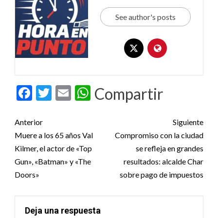
See author's posts
Facebook
Twitter
Email
WhatsApp
Compartir
Post
Anterior
Siguiente
navigation
Muere a los 65 años Val
Compromiso con la ciudad
Kilmer, el actor de «Top
se refleja en grandes
Gun», «Batman» y «The
resultados: alcalde Char
Doors»
sobre pago de impuestos
Deja una respuesta