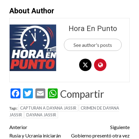
About Author
Hora En Punto
See author's posts
Facebook
Twitter
Email
WhatsApp
Compartir
CAPTURAN A DAYANA JASSIR
CRIMEN DE DAYANA
Tags:
JASSIR
DAYANA JASSIR
Post
Anterior
Siguiente
navigation
Rusia y Ucrania iniciarán
Gobierno presentó otra vez