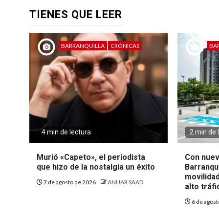
TIENES QUE LEER
BARRANQUILLA
CRÓNICAS
BA
4 min de lectura
2 min de 
Murió «Capeto», el periodista
Con nuev
que hizo de la nostalgia un éxito
Barranqui
movilida
7 de agosto de 2026
ANUAR SAAD
alto tráf
6 de agos