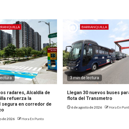
RRANQUILLA
BARRANQUILLA
lectura
3 min de lectura
os radares, Alcaldía de
Llegan 30 nuevos buses par
lla refuerza la
flota del Transmetro
d segura en corredor de
6 de agosto de 2026
Hora En Pun
ico
to de 2026
Hora En Punto