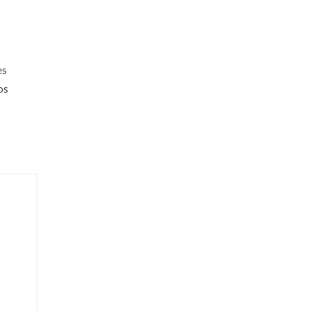
es
os
s