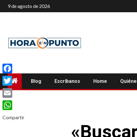
Saltar
9 de agosto de 2026
al
contenido
Facebook
Blog
Escríbanos
Home
Quién
Twitter
Email
WhatsApp
Compartir
«Buscar