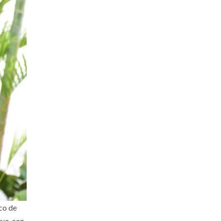
ico de
que, con