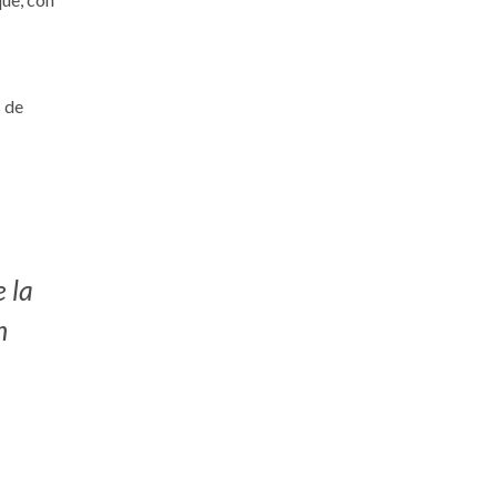
s de
e la
n
e