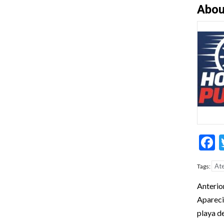
Abou
F
Ate
Tags:
Pos
Anterio
nav
Apareci
playa d