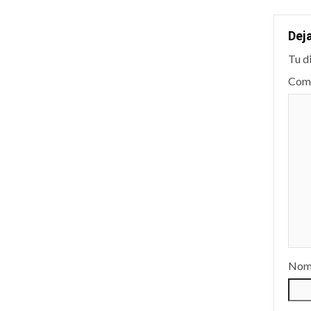
Dej
Tu d
Com
Nom