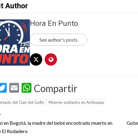
t Author
Hora En Punto
See author's posts
acebook
Twitter
Email
WhatsApp
Compartir
ntado del Clan del Golfo
Mueren soldados en Antioquia
t
r
igation
ó en Bogotá, la madre del bebé encontrado muerto en
Gober
e El Rodadero