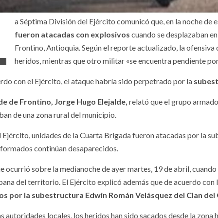
L
a Séptima División del Ejército comunicó que, en la noche de e
fueron atacadas con explosivos
cuando se desplazaban en 
Frontino, Antioquia. Según el reporte actualizado, la ofensiva 
heridos, mientras que otro militar «se encuentra pendiente po
rdo con el Ejército, el ataque habría sido perpetrado por la
subest
lde de Frontino, Jorge Hugo Elejalde,
relató que el grupo armado
ban de una zona rural del municipio.
l Ejército, unidades de la Cuarta Brigada fueron atacadas por la 
iformados continúan desaparecidos.
ue ocurrió sobre la medianoche de ayer martes, 19 de abril, cuando
bana del territorio. El Ejército explicó además que de acuerdo con
os por la subestructura Edwin Román Velásquez del Clan del 
as autoridades locales, los heridos han sido sacados desde la zona