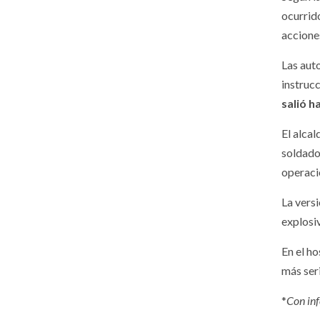
ocurrid
accione
Las aut
instruc
salió h
El alca
soldado
operaci
La versi
explosi
En el ho
más ser
*
Con in