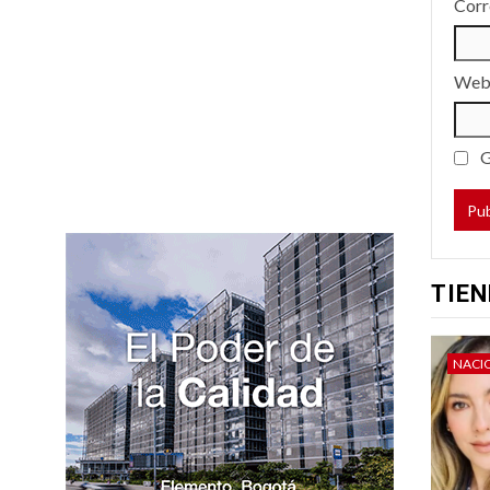
Corr
We
G
TIEN
NACI