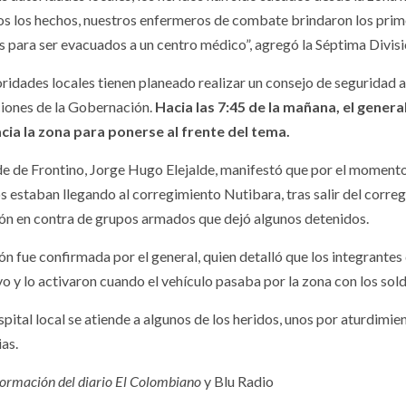
os los hechos, nuestros enfermeros de combate brindaron los primer
s para ser evacuados a un centro médico”, agregó la Séptima Divis
oridades locales tienen planeado realizar un consejo de seguridad 
ciones de la Gobernación.
Hacia las 7:45 de la mañana, el gener
acia la zona para ponerse al frente del tema.
lde de Frontino, Jorge Hugo Elejalde, manifestó que por el momento 
s estaban llegando al corregimiento Nutibara, tras salir del corre
ón en contra de grupos armados que dejó algunos detenidos.
ón fue confirmada por el general, quien detalló que los integrantes
vo y lo activaron cuando el vehículo pasaba por la zona con los sol
spital local se atiende a algunos de los heridos, unos por aturdimi
ias.
formación del diario El Colombiano
y Blu Radio