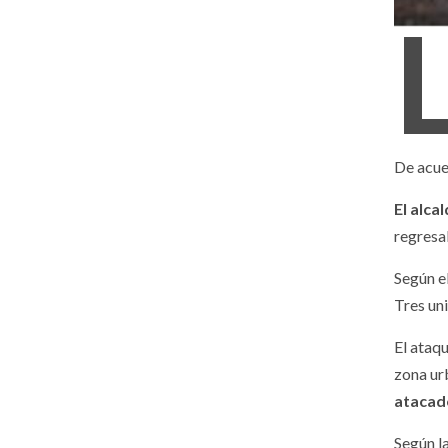
De acue
El alca
regresa
Según e
Tres un
El ataq
zona ur
atacad
Según l