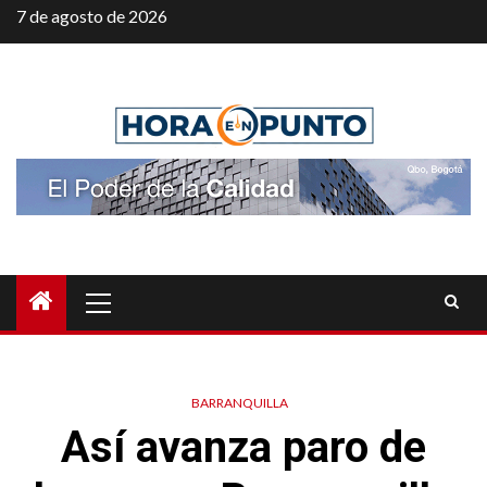
Saltar
7 de agosto de 2026
al
contenido
Menú
principal
BARRANQUILLA
Así avanza paro de