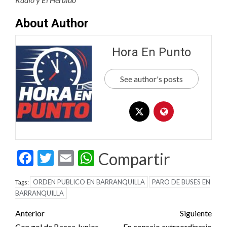
About Author
Hora En Punto
See author's posts
Facebook
Twitter
Email
WhatsApp
Compartir
ORDEN PUBLICO EN BARRANQUILLA
PARO DE BUSES EN
Tags:
BARRANQUILLA
Post
Anterior
Siguiente
Con gol de Bacca Junior
En consejo extraordinario