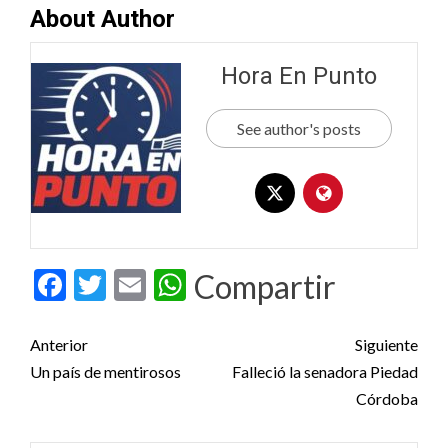
About Author
Hora En Punto
See author's posts
Facebook
Twitter
Email
WhatsApp
Compartir
Post
Anterior
Siguiente
navigation
Un país de mentirosos
Falleció la senadora Piedad
Córdoba