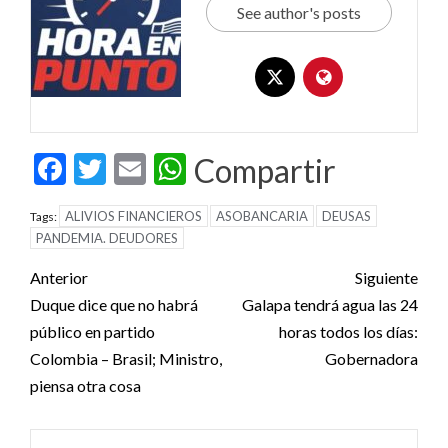
See author's posts
Facebook
Twitter
Email
WhatsApp
Compartir
ALIVIOS FINANCIEROS
ASOBANCARIA
DEUSAS
Tags:
PANDEMIA. DEUDORES
Post
Anterior
Siguiente
navigation
Duque dice que no habrá
Galapa tendrá agua las 24
público en partido
horas todos los días:
Colombia – Brasil; Ministro,
Gobernadora
piensa otra cosa