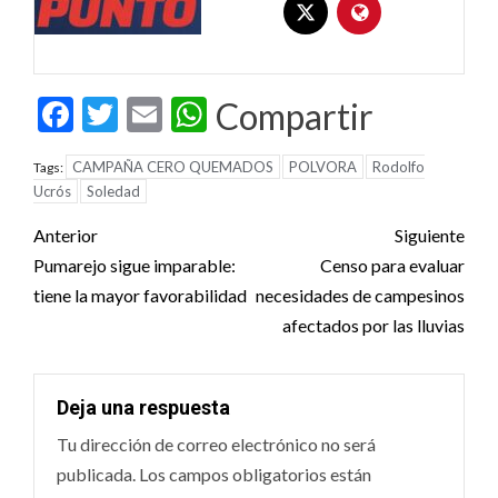
Facebook
Twitter
Email
WhatsApp
Compartir
CAMPAÑA CERO QUEMADOS
POLVORA
Rodolfo
Tags:
Ucrós
Soledad
Post
Anterior
Siguiente
navigation
Pumarejo sigue imparable:
Censo para evaluar
tiene la mayor favorabilidad
necesidades de campesinos
afectados por las lluvias
Deja una respuesta
Tu dirección de correo electrónico no será
publicada.
Los campos obligatorios están