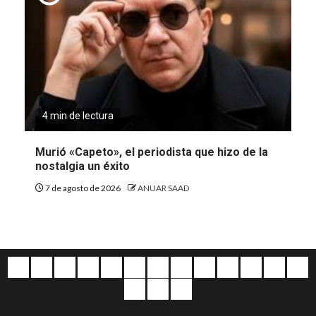
4 min de lectura
Murió «Capeto», el periodista que hizo de la
nostalgia un éxito
7 de agosto de 2026
ANUAR SAAD
Quiénes
Escríbanos
Crónicas
Nacionales
Barranquilla
Mundo
Judiciales
Regionales
Educación
Deportes
Opinión
Política
Atl
somos
Cultura
Home
Salud
&