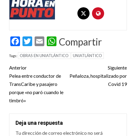
Facebook
Twitter
Email
WhatsApp
Compartir
OBRAS EN UNIATLÁNTICO
UNIATLÁNTICO
Tags:
Post
Anterior
Siguiente
navigation
Pelea entre conductor de
Peñaloza, hospitalizado por
TransCaribe y pasajero
Covid 19
porque «no paró cuando le
timbró»
Deja una respuesta
Tu dirección de correo electrónico no será