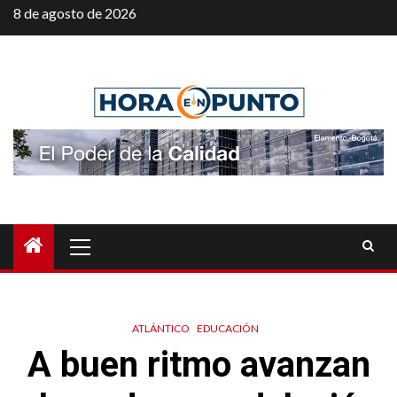
Saltar
8 de agosto de 2026
al
contenido
Menú
principal
ATLÁNTICO
EDUCACIÓN
A buen ritmo avanzan