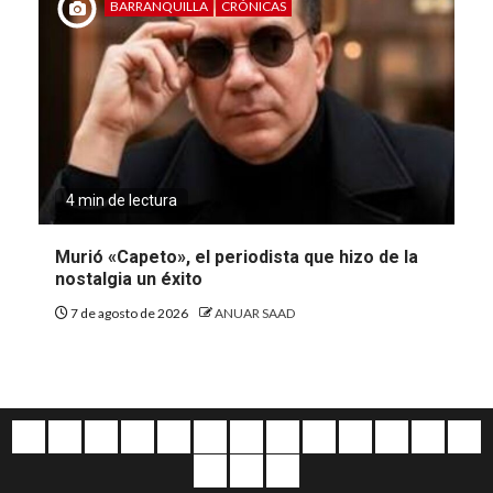
BARRANQUILLA
CRÓNICAS
4 min de lectura
Murió «Capeto», el periodista que hizo de la
nostalgia un éxito
7 de agosto de 2026
ANUAR SAAD
Quiénes
Escríbanos
Crónicas
Nacionales
Barranquilla
Mundo
Judiciales
Regionales
Educación
Deportes
Opinión
Política
Atl
somos
Cultura
Home
Salud