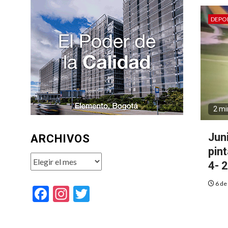
DEPO
2 mi
Juni
ARCHIVOS
pin
Archivos
4- 2
6 de
Facebook
Instagram
Twitter