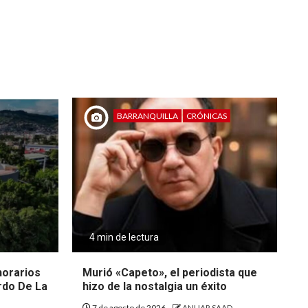
BARRANQUILLA
CRÓNICAS
4 min de lectura
 horarios
Murió «Capeto», el periodista que
rdo De La
hizo de la nostalgia un éxito
7 de agosto de 2026
ANUAR SAAD