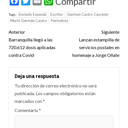
Facebook
Twitter
Email
WhatsApp
Compartir
Enviado Especial
Escritor
German Castro Caycedo
Tags:
Murió Germán Castro
Periodista
Post
Anterior
Siguiente
navigation
Barranquilla llegó a las
Lanzan estampilla de
720.612 dosis aplicadas
servicios postales en
contra Covid
homenaje a Jorge Oñate
Deja una respuesta
Tu dirección de correo electrónico no será
publicada.
Los campos obligatorios están
marcados con
*
Comentario
*